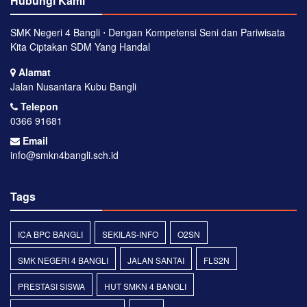
Hubungi Kami
SMK Negeri 4 Bangli ⋅ Dengan Kompetensi Seni dan Pariwisata
Kita Ciptakan SDM Yang Handal
Alamat
Jalan Nusantara Kubu Bangli
Telepon
0366 91681
Email
info@smkn4bangli.sch.id
Tags
ICA BPC BANGLI
SEKILAS-INFO
O2SN
SMK NEGERI 4 BANGLI
JALAN SANTAI
FLS2N
PRESTASI SISWA
HUT SMKN 4 BANGLI