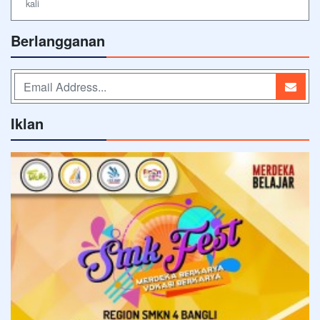
kali
Berlangganan
Iklan